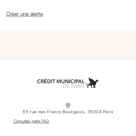
Nouvelle fenêtre
Créer une alerte
Aller à l'accueil
55 rue des Francs Bourgeois, 75004 Paris
Nouvelle fenêtre
Consultez notre FAQ