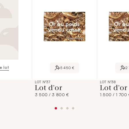
le lot
5 450 €
2
LOT N°37
LOT N°38
Lot d'or
Lot d'o
3 500 / 3 800 €
1 500 / 1 700