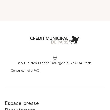
Aller à l'accueil
55 rue des Francs Bourgeois, 75004 Paris
Nouvelle fenêtre
Consultez notre FAQ
Espace presse
Recrutement