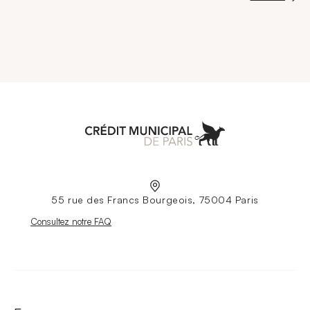
Aller à l'accueil
55 rue des Francs Bourgeois, 75004 Paris
Nouvelle fenêtre
Consultez notre FAQ