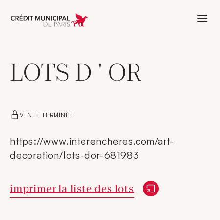
Aller à l'accueil de Crédit Municipal 
LOTS D ' OR
VENTE TERMINÉE
https://www.interencheres.com/art-
decoration/lots-dor-681983
Nouvelle fenêtre
imprimer la liste des lots