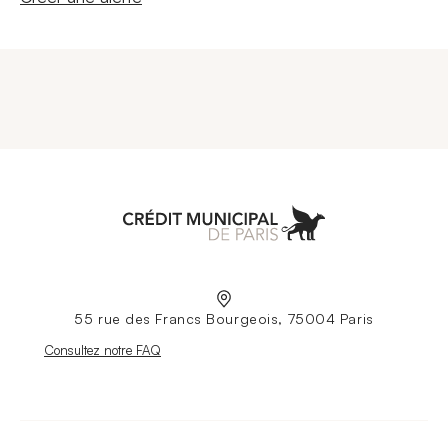
Aller à l'accueil
55 rue des Francs Bourgeois, 75004 Paris
Nouvelle fenêtre
Consultez notre FAQ