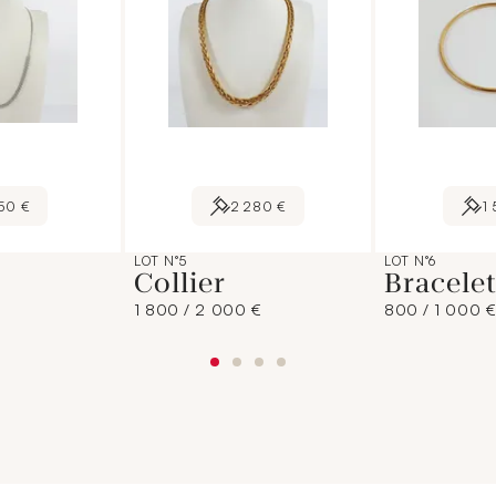
50 €
2 280 €
1
LOT N°5
LOT N°6
Collier
Bracelet
1 800 / 2 000 €
800 / 1 000 