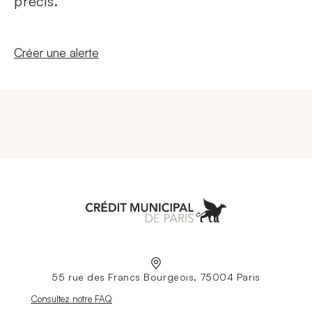
précis.
Nouvelle fenêtre
Créer une alerte
Aller à l'accueil
55 rue des Francs Bourgeois, 75004 Paris
Nouvelle fenêtre
Consultez notre FAQ