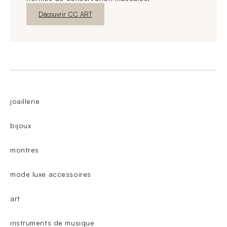
Nouvelle fenêtre
Découvrir CC ART
joaillerie
bijoux
montres
mode luxe accessoires
art
instruments de musique