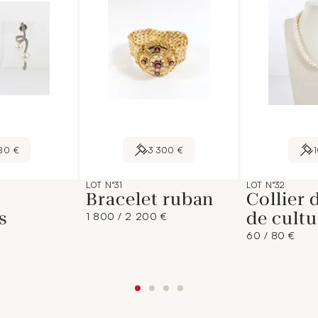
80 €
3 300 €
LOT N°31
LOT N°32
Bracelet ruban
Collier 
s
de cultu
1 800 / 2 200 €
60 / 80 €