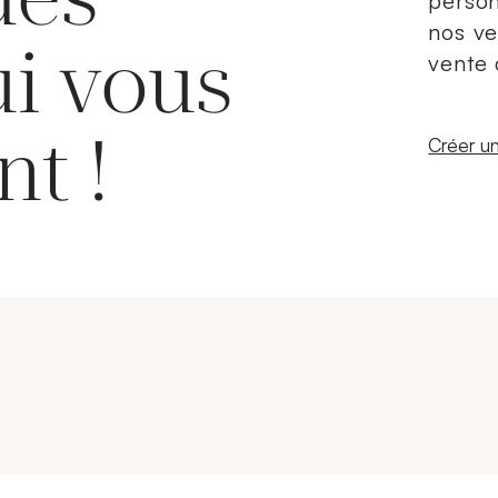
person
nos ve
ui vous
vente 
nt !
Nouvelle
Créer un