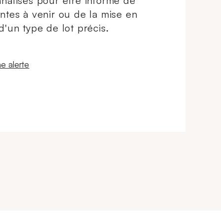
nalisés pour être informé de
ntes à venir ou de la mise en
d'un type de lot précis.
 fenêtre
e alerte