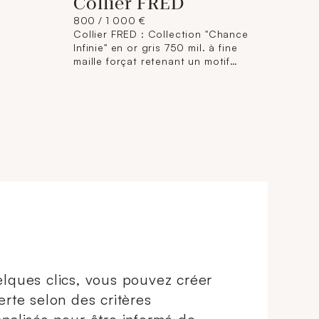
Collier FRED
800 / 1 000 €
Collier FRED : Collection "Chance
Infinie" en or gris 750 mil. à fine
maille forçat retenant un motif
central serti de diamants
brillantés. Signé et numéroté.
(Longueur ajustable : 37-41 cm ;
Dimensions motif central : 14 x 8
mm). 5,4 g. brut
lques clics, vous pouvez créer
erte selon des critères