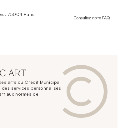
is, 75004 Paris
Nouvelle fenêtre
Consultez notre FAQ
CC ART
es arts du Crédit Municipal
 des services personnalisés
art aux normes de