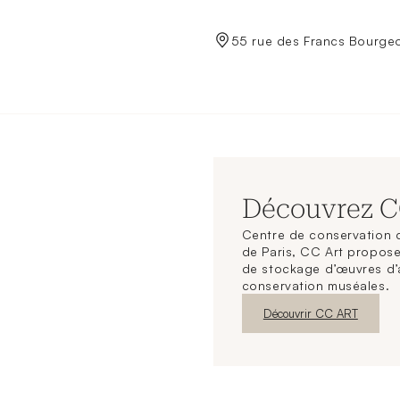
de Crédit Municipal de Paris
55 rue des Francs Bourgeo
Découvrez 
Centre de conservation d
de Paris, CC Art propose
de stockage d’œuvres d’
conservation muséales.
Nouvelle fenêtre
Découvrir CC ART