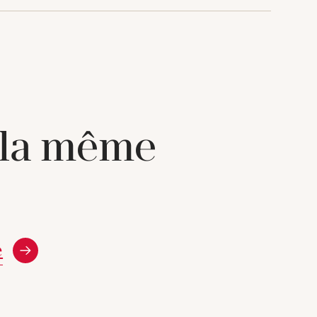
 la même
e