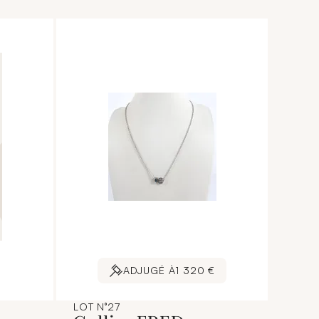
ADJUGÉ À
1 320 €
LOT N°27