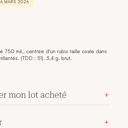
26 MARS 2026
é 750 mil., centrée d'un rubis taille ovale dans
llantés. (TDD : 51). 3,4 g. brut.
er mon lot acheté
r