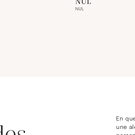
L
NUL
NUL
En que
des
une al