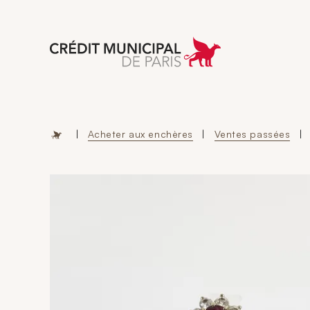
Aller à l'accueil 
|
Acheter aux enchères
|
Ventes passées
|