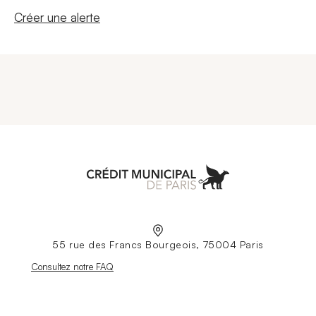
Nouvelle fenêtre
Créer une alerte
Aller à l'accueil
55 rue des Francs Bourgeois, 75004 Paris
Nouvelle fenêtre
Consultez notre FAQ