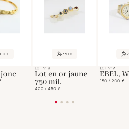
600 €
770 €
LOT N°18
LOT N°19
 jonc
Lot en or jaune
EBEL, W
750 mil.
€
150 / 200 €
400 / 450 €