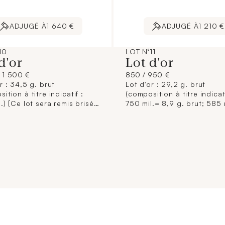
ADJUGÉ À
1 640 €
ADJUGÉ À
1 210 €
10
LOT N°11
d'or
Lot d'or
/ 1 500 €
850 / 950 €
r : 34,5 g. brut
Lot d'or : 29,2 g. brut
ition à titre indicatif :
(composition à titre indicati
.) [Ce lot sera remis brisé
750 mil.= 8,9 g. brut; 585 
quéreur, conformément aux
20,2 g.) [Ce lot sera remis 
itions règlementaires
l'acquéreur, conformément
ables et sans garantie de
dispositions règlementaire
La composition de titrage
applicables et sans garant
onnée à titre indicatif, elle
titre. La composition de ti
ge pas la responsabilité du
étant donnée à titre indicati
 Municipal de Paris et des
n'engage pas la responsabi
saires-priseurs. L'image
Crédit Municipal de Paris e
sur internet est une
commissaires-priseurs. L'i
ation non contractuelle.]
jointe sur internet est une
illustration non contractuel