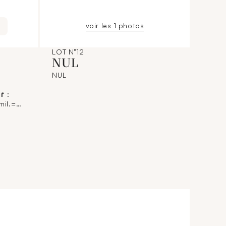
voir les 1 photos
LOT N°12
NUL
NUL
f :
mil.=
brisé à
 aux
s
ie de
trage
f, elle
lité du
t des
mage
le.]