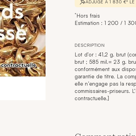
ADJUGÉ À 1 830 €* L
*
Hors frais
Estimation : 1 200 / 1 3
DESCRIPTION
Lot d’or : 41,2 g. brut (co
brut ; 585 mil.= 23 g. bru
conformément aux disposi
garantie de titre. La comp
elle n’engage pas la resp
commissaires-priseurs. L’
contractuelle.]