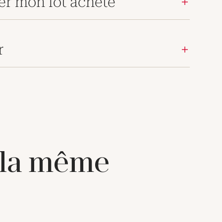
er mon lot acheté
r
 la même