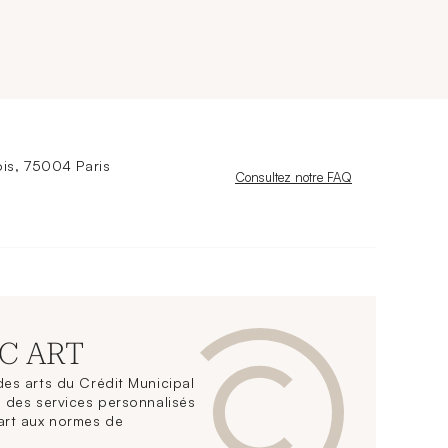
is, 75004 Paris
Nouvelle fenêtre
Consultez notre FAQ
CC ART
es arts du Crédit Municipal
 des services personnalisés
art aux normes de