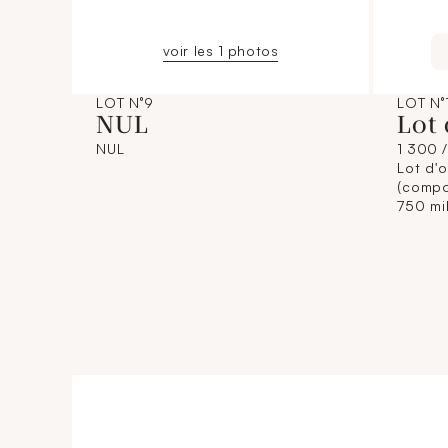
voir les 1 photos
LOT N°9
LOT N°
NUL
Lot 
NUL
1 300 
Lot d'o
(compos
750 mil
à l'ac
dispos
applic
titre. 
étant d
n'enga
Crédit
commis
jointe 
illustr