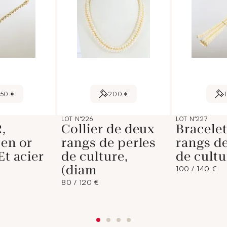
150 €
200 €
LOT N°226
LOT N°227
,
Collier de deux
Bracelet
 en or
rangs de perles
rangs de
Et acier
de culture,
de cult
(diam
100 / 140 €
80 / 120 €