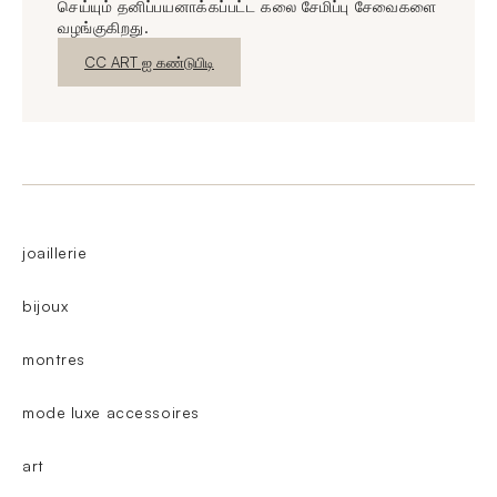
செய்யும் தனிப்பயனாக்கப்பட்ட கலை சேமிப்பு சேவைகளை
வழங்குகிறது.
புதிய சாளரம்
CC ART ஐ கண்டுபிடி
joaillerie
bijoux
montres
mode luxe accessoires
art