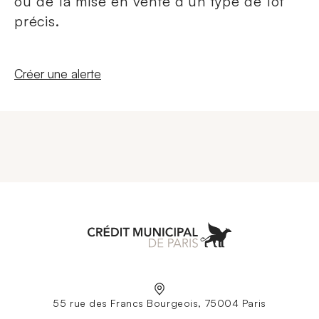
ou de la mise en vente d'un type de lot
précis.
Nouvelle fenêtre
Créer une alerte
Aller à l'accueil
55 rue des Francs Bourgeois, 75004 Paris