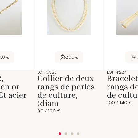
150 €
200 €
LOT N°226
LOT N°227
,
Collier de deux
Bracelet
 en or
rangs de perles
rangs de
Et acier
de culture,
de cult
(diam
100 / 140 €
80 / 120 €