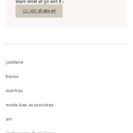
संरक्षण मानकों को पूरा करते हैं।
नई विंडो
CC ART की खोज करें
joaillerie
bijoux
montres
mode luxe accessoires
art