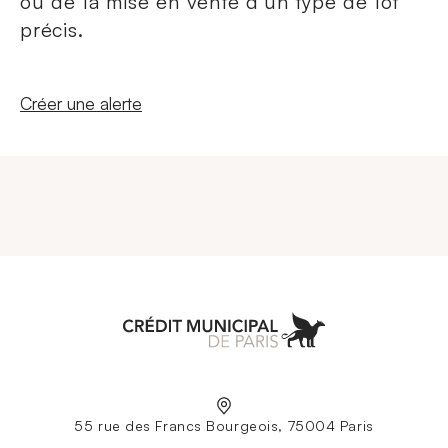
ou de la mise en vente d'un type de lot
précis.
Nouvelle fenêtre
Créer une alerte
Aller à l'accueil
55 rue des Francs Bourgeois, 75004 Paris