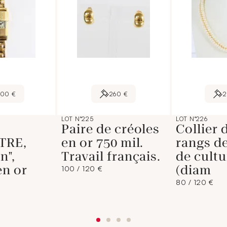
600 €
260 €
LOT N°225
LOT N°226
Paire de créoles
Collier 
TRE,
en or 750 mil.
rangs de
n",
Travail français.
de cultu
en or
(diam
100 / 120 €
80 / 120 €