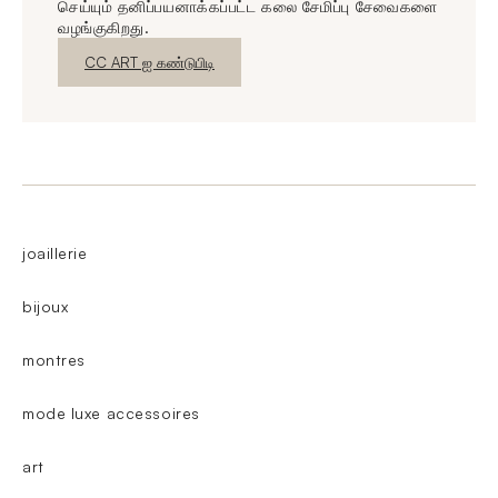
செய்யும் தனிப்பயனாக்கப்பட்ட கலை சேமிப்பு சேவைகளை
வழங்குகிறது.
புதிய சாளரம்
CC ART ஐ கண்டுபிடி
joaillerie
bijoux
montres
mode luxe accessoires
art