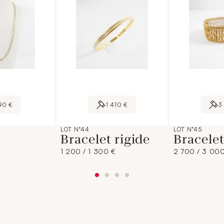
90 €
1 410 €
3
LOT N°44
LOT N°45
Bracelet rigide
Bracele
1 200 / 1 300 €
2 700 / 3 00