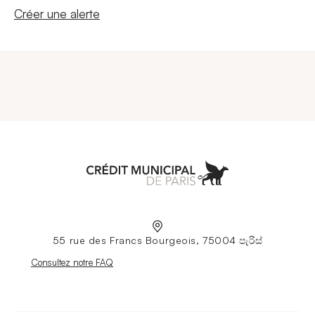
Nouvelle fenêtre
Créer une alerte
Aller à l'accueil
55 rue des Francs Bourgeois, 75004 පැරිස්
Nouvelle fenêtre
Consultez notre FAQ