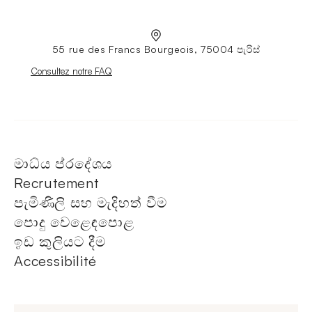
55 rue des Francs Bourgeois, 75004 පැරිස්
Nouvelle fenêtre
Consultez notre FAQ
මාධ්ය ප්රදේශය
Recrutement
පැමිණිලි සහ මැදිහත් වීම
පොදු වෙළෙඳපොළ
ඉඩ කුලියට දීම
Accessibilité