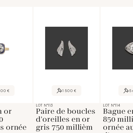
200 €
1 500 €
5
LOT N°113
LOT N°114
n or
Paire de boucles
Bague e
0
d'oreilles en or
850 mil
s ornée
gris 750 millièm
ornée a