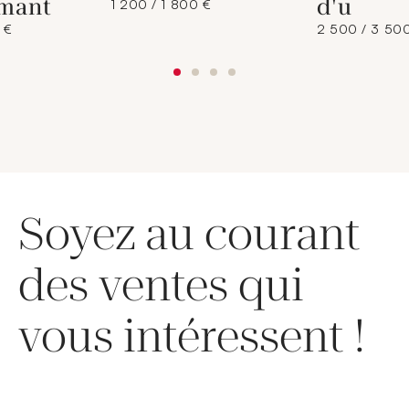
amant
d'u
1 200 / 1 800 €
 €
2 500 / 3 50
Soyez au courant
des ventes qui
vous intéressent !