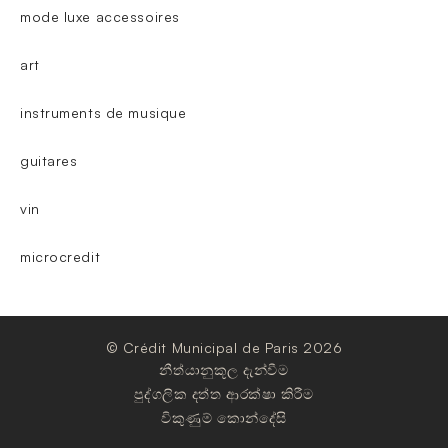
mode luxe accessoires
art
instruments de musique
guitares
vin
microcredit
© Crédit Municipal de Paris 2026
නීත්යානුකූල දැන්වීම
පුද්ගලික දත්ත ආරක්ෂා කිරීම
විකුණුම් කොන්දේසි