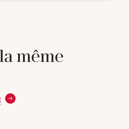
 la même
e