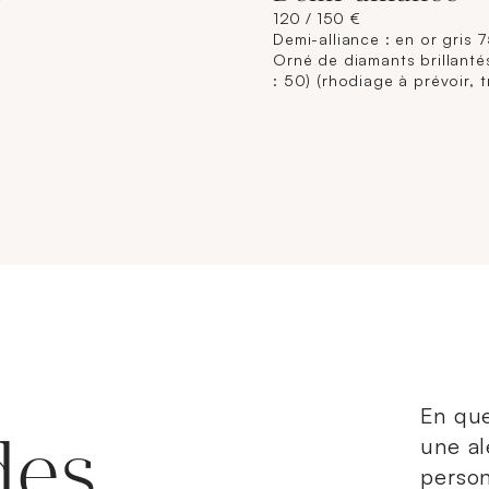
120 / 150 €
Demi-alliance : en or gris 7
Orné de diamants brillanté
: 50) (rhodiage à prévoir, 
de mise à taille). 2,7 g. bru
En que
des
une al
person