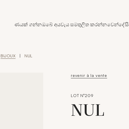
de Crédit Municipal de Paris
ණයක් ගන්න
ඔබේ අයවැය සමතුලිත කරන්න
වෙන්දේසි
BIJOUX
|
NUL
revenir à la vente
LOT N°209
NUL