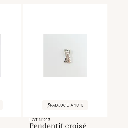
ADJUGÉ À
40 €
LOT N°213
Pendentif croisé