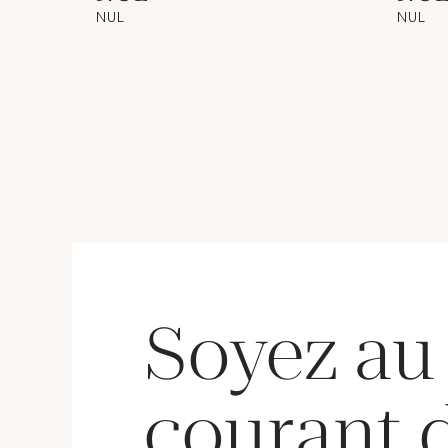
NUL
NUL
Soyez au
courant 