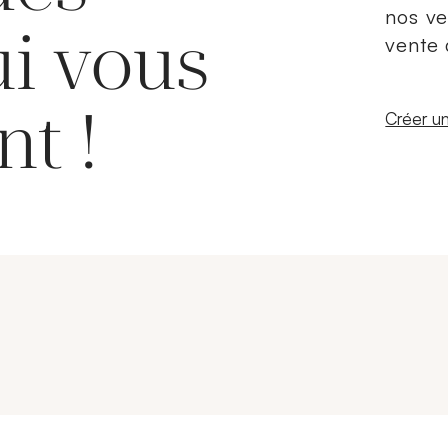
nos ve
ui vous
vente 
nt !
Nouvelle
Créer un