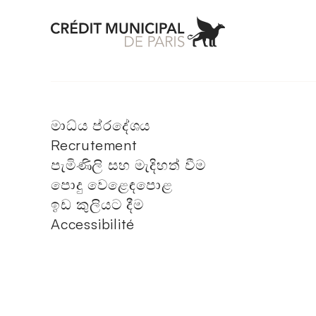
Aller à l'accueil 
මාධ්ය ප්රදේශය
Recrutement
පැමිණිලි සහ මැදිහත් වීම
පොදු වෙළෙඳපොළ
ඉඩ කුලියට දීම
Accessibilité