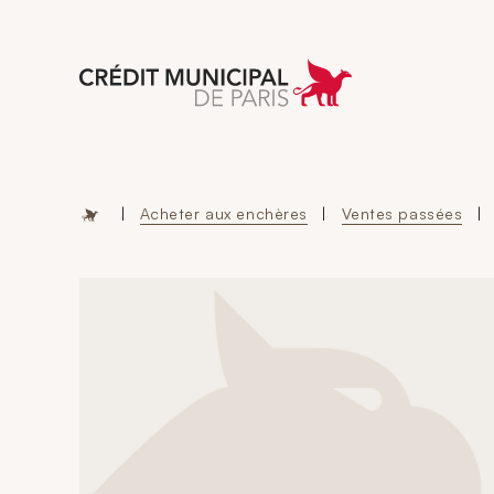
Aller à l'accueil 
|
Acheter aux enchères
|
Ventes passées
|