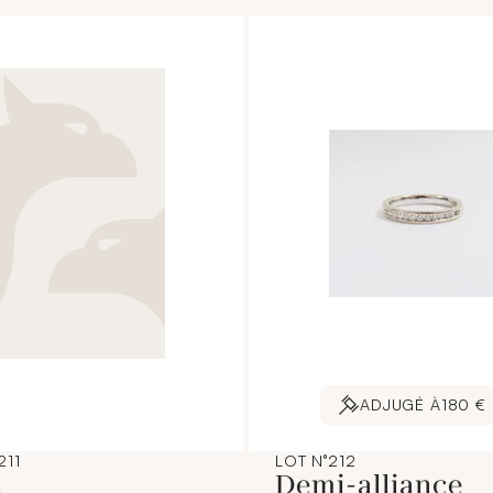
ADJUGÉ À
180 €
211
LOT N°212
L
Demi-alliance