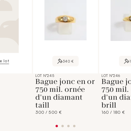
le lot
340 €
LOT N°245
LOT N°246
Bague jonc en or
Bague j
750 mil. ornée
750 mil.
d'un diamant
d'un di
taill
brill
300 / 500 €
160 / 180 €