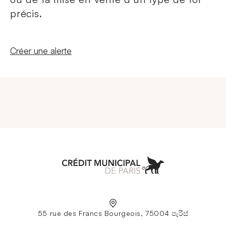
précis.
Nouvelle fenêtre
Créer une alerte
Aller à l'accueil
55 rue des Francs Bourgeois, 75004 පැරිස්