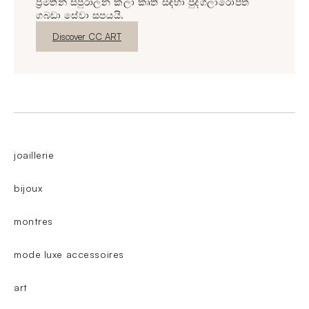
ප්‍රමිතීන් සපුරාලන කලා කෘති සඳහා පුද්ගලාරෝපිත
ගබඩා සේවා සපයයි.
නව කවුළුව
Discover CC ART
joaillerie
bijoux
montres
mode luxe accessoires
art