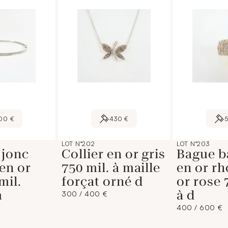
00 €
430 €
LOT N°202
LOT N°203
 jonc
Collier en or gris
Bague b
en or
750 mil. à maille
en or rh
mil.
forçat orné d
or rose 
m
à d
300 / 400 €
400 / 600 €