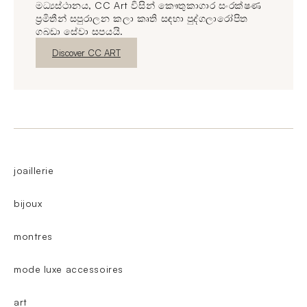
මධ්‍යස්ථානය, CC Art විසින් කෞතුකාගාර සංරක්ෂණ
ප්‍රමිතීන් සපුරාලන කලා කෘති සඳහා පුද්ගලාරෝපිත
ගබඩා සේවා සපයයි.
නව කවුළුව
Discover CC ART
joaillerie
bijoux
montres
mode luxe accessoires
art