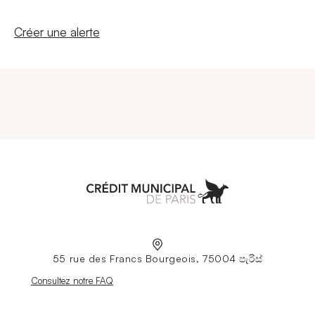
Nouvelle fenêtre
Créer une alerte
Aller à l'accueil
55 rue des Francs Bourgeois, 75004 පැරිස්
Nouvelle fenêtre
Consultez notre FAQ