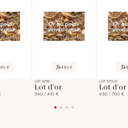
380 €
480 €
LOT N°99
LOT N°100
Lot d'or
Lot d'o
€
360 / 410 €
630 / 700 €