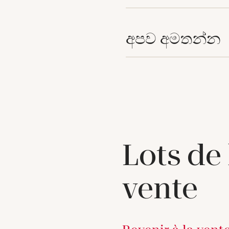
අපව අමතන්න
Lots de
vente