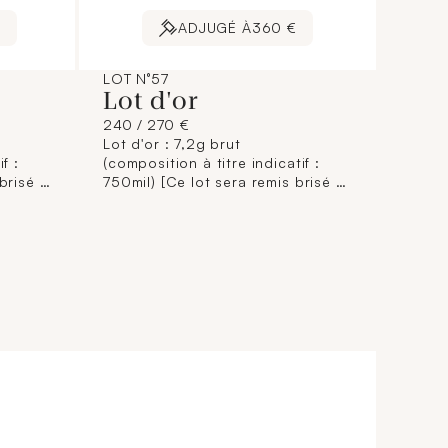
€
ADJUGÉ À
360 €
LOT N°57
Lot d'or
240 / 270 €
Lot d'or : 7,2g brut
f :
(composition à titre indicatif :
brisé à
750mil) [Ce lot sera remis brisé à
 aux
l'acquéreur, conformément aux
s
dispositions règlementaires
ie de
applicables et sans garantie de
trage
titre. La composition de titrage
f, elle
étant donnée à titre indicatif, elle
lité du
n'engage pas la responsabilité du
t des
Crédit Municipal de Paris et des
mage
commissaires-priseurs. L'image
jointe sur internet est une
le.]
illustration non contractuelle.]