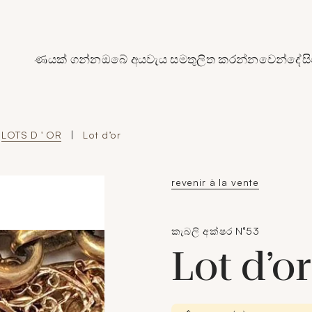
de Crédit Municipal de Paris
ණයක් ගන්න
ඔබේ අයවැය සමතුලිත කරන්න
වෙන්දේසි
LOTS D ' OR
|
Lot d’or
revenir à la vente
කැබලි අක්ෂර N°53
Lot d’o