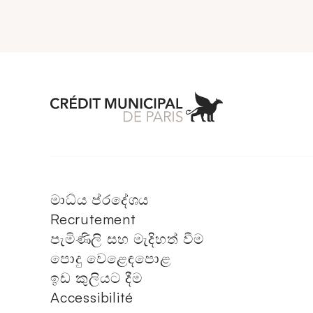
Aller à l'accueil 
මාධ්ය ප්රදේශය
Recrutement
පැමිණිලි සහ මැදිහත් වීම
පොදු වෙළෙඳපොළ
ඉඩ කුලියට දීම
Accessibilité