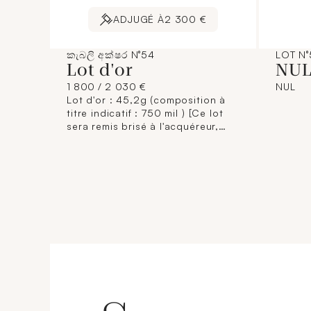
ADJUGÉ À
2 300 €
කැබලි අක්ෂර N°54
LOT N°
Lot d'or
NU
1 800 / 2 030 €
NUL
Lot d'or : 45,2g (composition à
titre indicatif : 750 mil ) [Ce lot
sera remis brisé à l'acquéreur,
conformément aux dispositions
règlementaires applicables et
sans garantie de titre. La
composition de titrage étant
donnée à titre indicatif, elle
n'engage pas la responsabilité du
Crédit Municipal de Paris et des
commissaires-priseurs. L'image
jointe sur internet est une
illustration non contractuelle.]