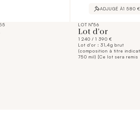
ADJUGÉ À
1 580 
55
LOT N°56
L
Lot d'or
1 240 / 1 390 €
Lot d'or : 31,4g brut
(composition à titre indicati
750 mil) [Ce lot sera remis 
l'acquéreur, conformément
dispositions règlementaire
applicables et sans garant
titre. La composition de ti
étant donnée à titre indicati
n'engage pas la responsabi
Crédit Municipal de Paris e
commissaires-priseurs. L'i
jointe sur internet est une
illustration non contractuel