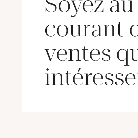
Soyez au
courant 
ventes q
intéresse