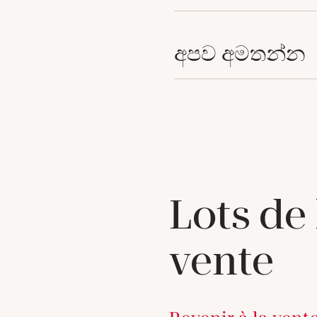
අපව අමතන්න
Lots de
vente