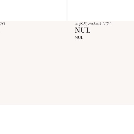
°20
කැබලි අක්ෂර N°21
L
NUL
NUL