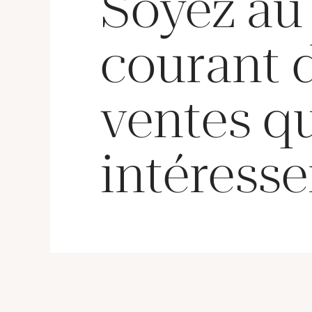
Soyez au
courant 
ventes q
intéresse