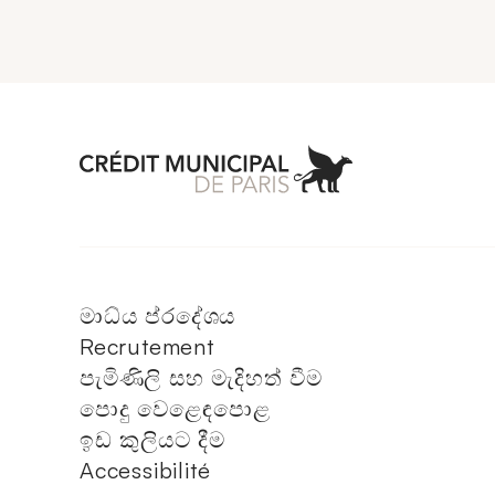
Aller à l'accueil 
මාධ්ය ප්රදේශය
Recrutement
පැමිණිලි සහ මැදිහත් වීම
පොදු වෙළෙඳපොළ
ඉඩ කුලියට දීම
Accessibilité