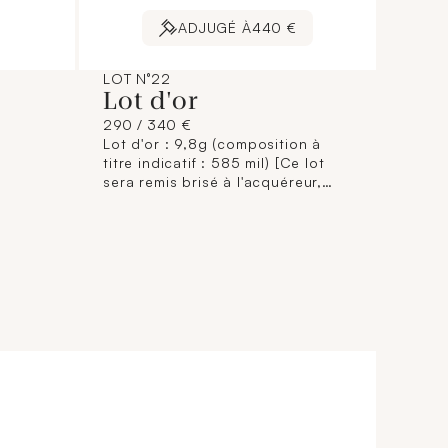
ADJUGÉ À
440 €
LOT N°22
Lot d'or
290 / 340 €
Lot d'or : 9,8g (composition à
titre indicatif : 585 mil) [Ce lot
sera remis brisé à l'acquéreur,
conformément aux dispositions
règlementaires applicables et
sans garantie de titre. La
composition de titrage étant
donnée à titre indicatif, elle
n'engage pas la responsabilité du
Crédit Municipal de Paris et des
commissaires-priseurs. L'image
jointe sur internet est une
illustration non contractuelle.]