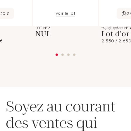
voir le lot
320 €
2
LOT N°13
කැබලි අක්ෂර N°1
NUL
Lot d'o
 €
2 350 / 2 650
Soyez au courant
des ventes qui