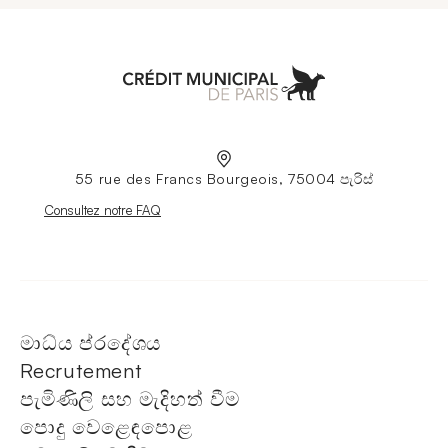
Aller à l'accueil
55 rue des Francs Bourgeois, 75004 පැරිස්
Nouvelle fenêtre
Consultez notre FAQ
මාධ්ය ප්රදේශය
Recrutement
පැමිණිලි සහ මැදිහත් වීම
පොදු වෙළෙඳපොළ