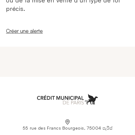
ou de la mise en vente d'un type de lot
précis.
Nouvelle fenêtre
Créer une alerte
Aller à l'accueil
55 rue des Francs Bourgeois, 75004 පැරිස්