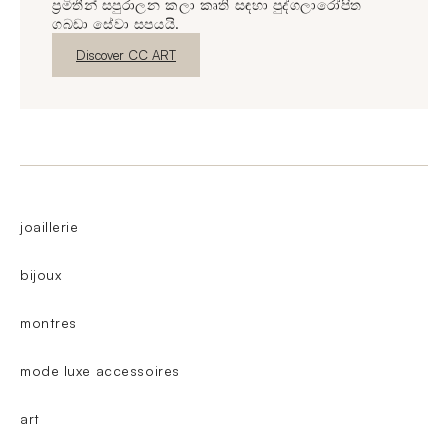
ප්‍රමිතීන් සපුරාලන කලා කෘති සඳහා පුද්ගලාරෝපිත
ගබඩා සේවා සපයයි.
නව කවුළුව
Discover CC ART
joaillerie
bijoux
montres
mode luxe accessoires
art