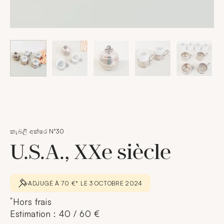
කැබලි අක්ෂර N°30
U.S.A., XXe siècle
ADJUGÉ À 70 €* LE 3 OCTOBRE 2024
*
Hors frais
Estimation : 40 / 60 €