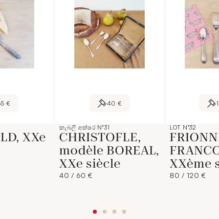
65 €
40 €
කැබලි අක්ෂර N°31
LOT N°32
LD, XXe
CHRISTOFLE,
FRIONN
modèle BOREAL,
FRANCO
XXe siècle
XXème s
40 / 60 €
80 / 120 €