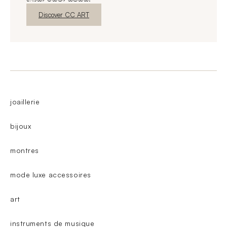
නව කවුළුව
Discover CC ART
joaillerie
bijoux
montres
mode luxe accessoires
art
instruments de musique