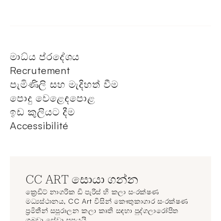
මාධ්ය ප්රදේශය
Recrutement
පැමිණිලි සහ මැදිහත් වීම
පොදු වෙළෙඳපොළ
ඉඩ කුලියට දීම
Accessibilité
CC ART සොයා ගන්න
ක්‍රෙඩිට් නාගරික ඩි පැරිස් හි කලා සංරක්ෂණ
මධ්‍යස්ථානය, CC Art විසින් කෞතුකාගාර සංරක්ෂණ
ප්‍රමිතීන් සපුරාලන කලා කෘති සඳහා පුද්ගලාරෝපිත
ගබඩා සේවා සපයයි.