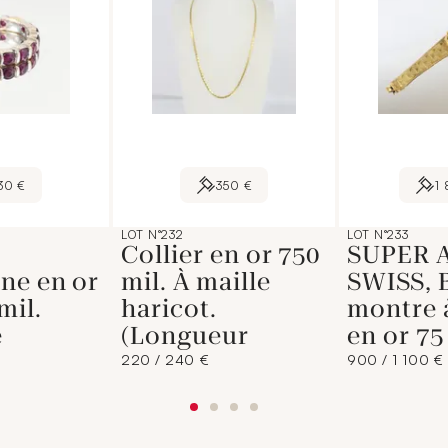
30 €
350 €
1
LOT N°232
LOT N°233
Collier en or 750
SUPER 
ne en or
mil. À maille
SWISS, 
mil.
haricot.
montre 
e
(Longueur
en or 75
220 / 240 €
900 / 1 100 €