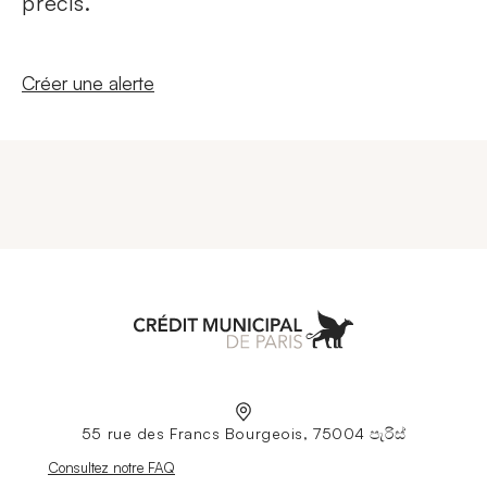
précis.
Nouvelle fenêtre
Créer une alerte
Aller à l'accueil
55 rue des Francs Bourgeois, 75004 පැරිස්
Nouvelle fenêtre
Consultez notre FAQ