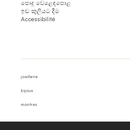
පොදු වෙළෙඳපොළ
ඉඩ කුලියට දීම
Accessibilité
joaillerie
bijoux
montres