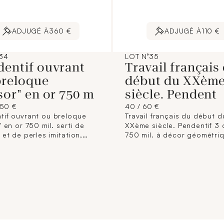
ADJUGÉ À
360 €
ADJUGÉ À
110 €
34
LOT N°35
dentif ouvrant
Travail français
breloque
début du XXèm
sor" en or 750 m
siècle. Pendent
250 €
40 / 60 €
tif ouvrant ou breloque
Travail français du début d
" en or 750 mil. serti de
XXème siècle. Pendentif 3 
 et de perles imitation,
750 mil. à décor géométri
 français (dimensions sans
ajouré et centré d'une ros
 : 15,3 x 12,3 mm environ).
(dimensions : 25 x 14,6 mm
brut
environ). 0,9 g. brut