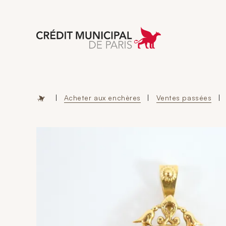
Aller à l'accueil 
|
Acheter aux enchères
|
Ventes passées
|