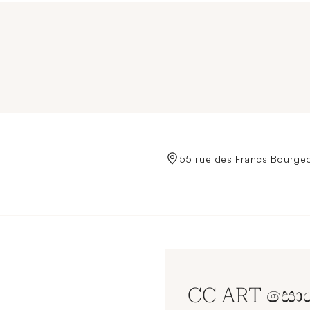
de Crédit Municipal de Paris
55 rue des Francs Bourgeoi
CC ART සොය