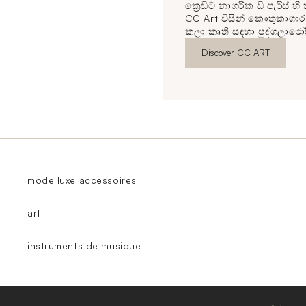
ක්‍රෙඩිට් නාගරික ඩි පැරිස්
CC Art විසින් කෞතුකාගාර 
කලා කෘති සඳහා පුද්ගලාරෝ
නව කවුළුව
Discover CC ART
mode luxe accessoires
art
instruments de musique