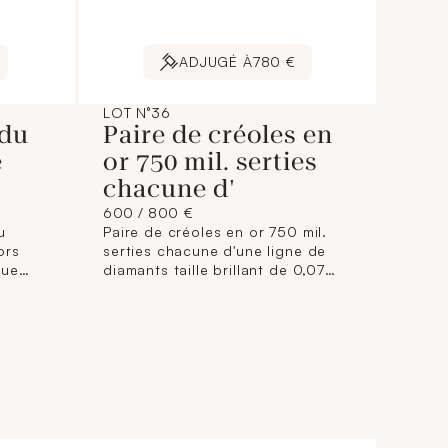
ADJUGÉ À
780 €
LOT N°36
 du
Paire de créoles en
e
or 750 mil. serties
chacune d'
600 / 800 €
u
Paire de créoles en or 750 mil.
ors
serties chacune d'une ligne de
que
diamants taille brillant de 0,07
e
carat environ chacun (diamètre :
23,5 mm environ) (largeur : 6,5
mm environ) (légère déformation
sur l'une). 14,5 g. brut