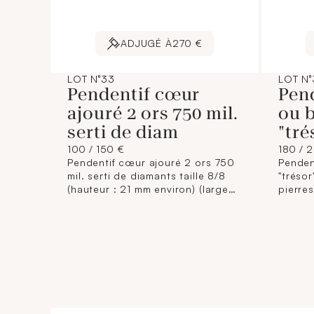
ADJUGÉ À
270 €
LOT N°33
LOT N°
Pendentif cœur
Pen
ajouré 2 ors 750 mil.
ou 
serti de diam
"tré
100 / 150 €
180 / 
Pendentif cœur ajouré 2 ors 750
Penden
mil. serti de diamants taille 8/8
"trésor
(hauteur : 21 mm environ) (largeur
pierres
: 14,5 mm environ). 1,9 g. brut
travail
bélière
4,8 g. 