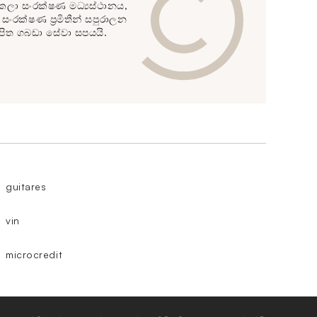
 හි කලා සංරක්ෂණ මධ්‍යස්ථානය,
සංරක්ෂණ ප්‍රමිතීන් සපුරාලන
පිත ගබඩා සේවා සපයයි.
guitares
vin
microcredit