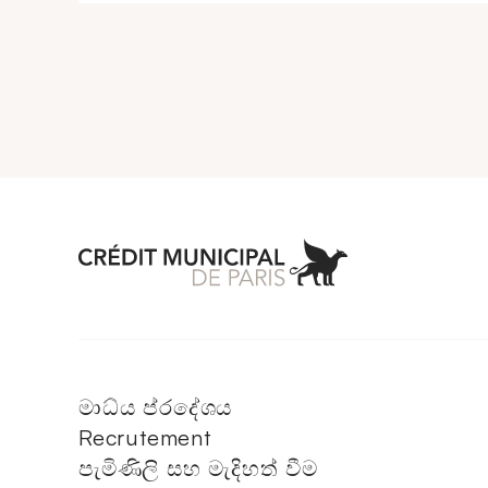
Aller à l'accueil 
මාධ්ය ප්රදේශය
Recrutement
පැමිණිලි සහ මැදිහත් වීම