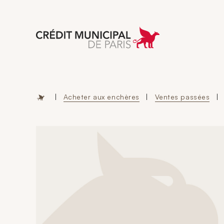
Aller à l'accueil 
|
Acheter aux enchères
|
Ventes passées
|