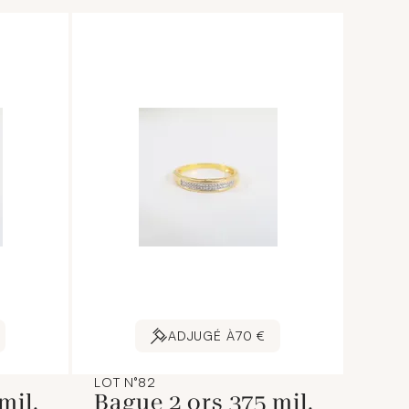
ADJUGÉ À
70 €
LOT N°82
mil.
Bague 2 ors 375 mil.