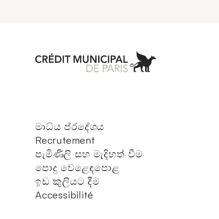
Aller à l'accueil 
මාධ්ය ප්රදේශය
Recrutement
පැමිණිලි සහ මැදිහත් වීම
පොදු වෙළෙඳපොළ
ඉඩ කුලියට දීම
Accessibilité