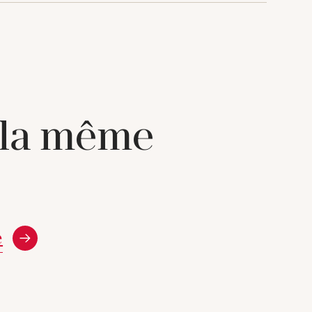
 la même
e