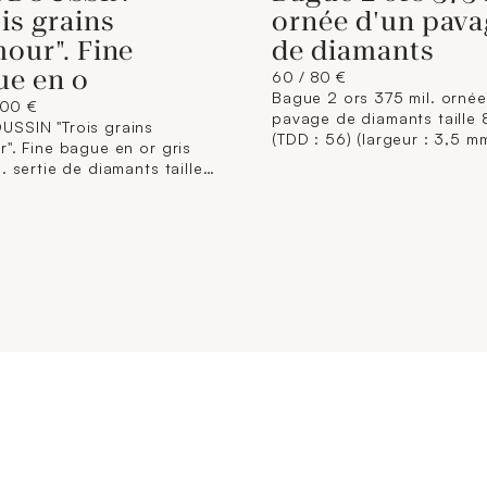
is grains
ornée d'un pava
our". Fine
de diamants
ue en o
60 / 80 €
Bague 2 ors 375 mil. ornée
200 €
pavage de diamants taille 
SSIN "Trois grains
(TDD : 56) (largeur : 3,5 m
r". Fine bague en or gris
environ) (petits éclats). 1,4
. sertie de diamants taille
brut
t, signée et numérotée
55). 1,4 g. brut