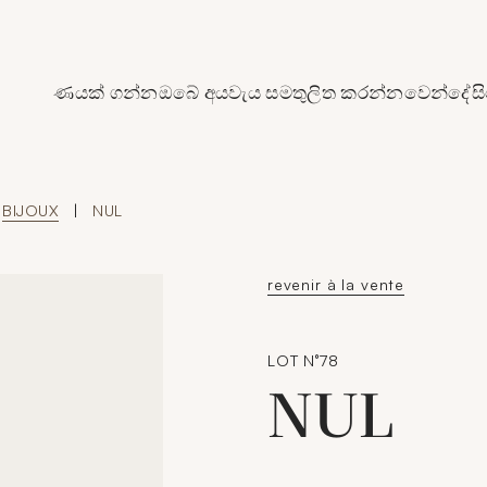
de Crédit Municipal de Paris
ණයක් ගන්න
ඔබේ අයවැය සමතුලිත කරන්න
වෙන්දේසි
BIJOUX
|
NUL
revenir à la vente
LOT N°78
NUL