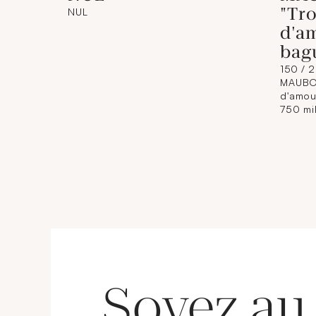
"Tro
NUL
d'am
bag
150 / 
MAUBOU
d'amou
750 mil
brillan
(TDD : 
Soyez au