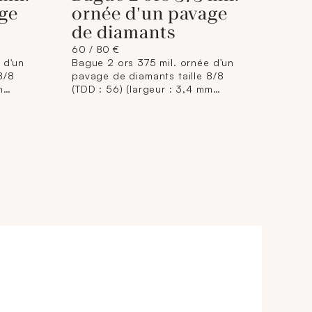
ge
ornée d'un pavage
de diamants
60 / 80 €
 d'un
Bague 2 ors 375 mil. ornée d'un
8/8
pavage de diamants taille 8/8
m
(TDD : 56) (largeur : 3,4 mm
 g.
environ) (petits éclats). 1,5 g.
brut