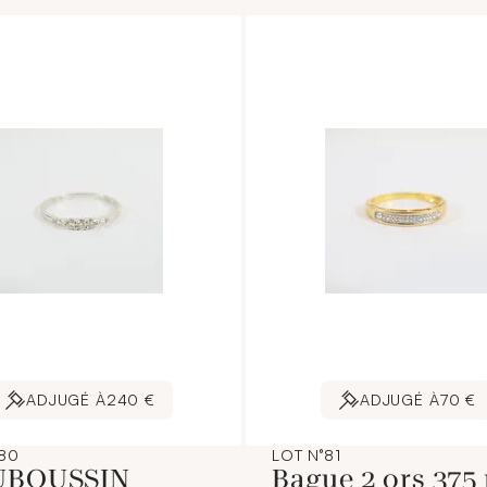
ADJUGÉ À
240 €
ADJUGÉ À
70 €
°80
LOT N°81
UBOUSSIN
Bague 2 ors 375 