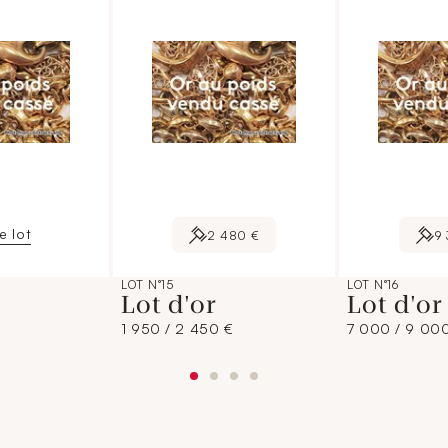
le lot
2 480 €
9
LOT N°15
LOT N°16
Lot d'or
Lot d'o
1 950 / 2 450 €
7 000 / 9 00