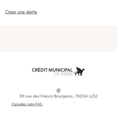
Nouvelle fenêtre
Créer une alerte
Aller à l'accueil
55 rue des Francs Bourgeois, 75004 පැරිස්
Nouvelle fenêtre
Consultez notre FAQ