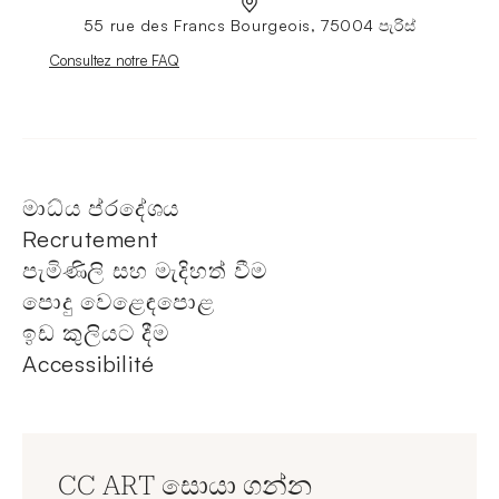
55 rue des Francs Bourgeois, 75004 පැරිස්
Nouvelle fenêtre
Consultez notre FAQ
මාධ්ය ප්රදේශය
Recrutement
පැමිණිලි සහ මැදිහත් වීම
පොදු වෙළෙඳපොළ
ඉඩ කුලියට දීම
Accessibilité
CC ART සොයා ගන්න