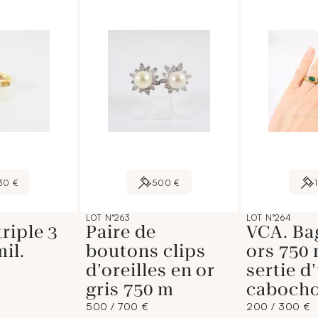
30 €
500 €
LOT N°263
LOT N°264
riple 3
Paire de
VCA. Ba
il.
boutons clips
ors 750 
d'oreilles en or
sertie d
gris 750 m
cabocho
500 / 700 €
200 / 300 €