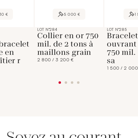
30 €
5 000 €
1
LOT N°284
LOT N°285
Collier en or 750
Bracelet
bracelet
mil. de 2 tons à
ouvrant
e en
maillons grain
750 mil.
îtier r
sa
2 800 / 3 200 €
1 500 / 2 000
Soyez au courant