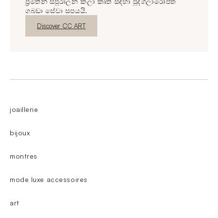
ප්‍රමිතීන් සපුරාලන කලා කෘති සඳහා පුද්ගලාරෝපිත
ගබඩා සේවා සපයයි.
නව කවුළුව
Discover CC ART
joaillerie
bijoux
montres
mode luxe accessoires
art