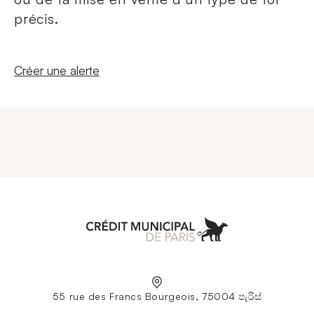
précis.
Nouvelle fenêtre
Créer une alerte
Aller à l'accueil
55 rue des Francs Bourgeois, 75004 පැරිස්