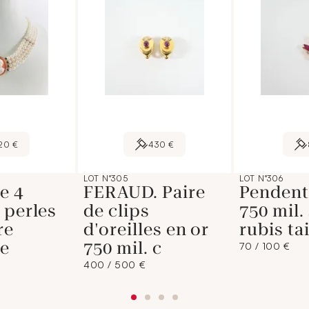
20 €
430 €
LOT N°305
LOT N°306
e 4
FERAUD. Paire
Pendenti
 perles
de clips
750 mil.
re
d'oreilles en or
rubis ta
re
750 mil. c
70 / 100 €
400 / 500 €