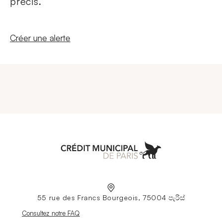
précis.
Nouvelle fenêtre
Créer une alerte
Aller à l'accueil
55 rue des Francs Bourgeois, 75004 පැරිස්
Nouvelle fenêtre
Consultez notre FAQ