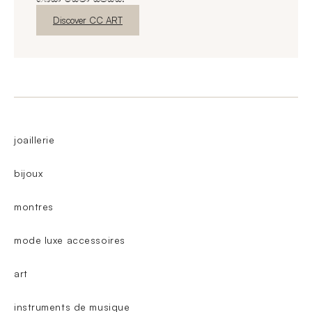
නව කවුළුව
Discover CC ART
joaillerie
bijoux
montres
mode luxe accessoires
art
instruments de musique