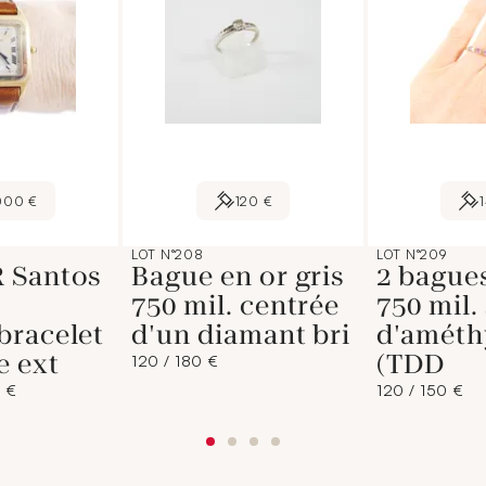
000 €
120 €
LOT N°208
LOT N°209
 Santos
Bague en or gris
2 bagues
.
750 mil. centrée
750 mil.
bracelet
d'un diamant bri
d'améth
 ext
(TDD
120 / 180 €
 €
120 / 150 €