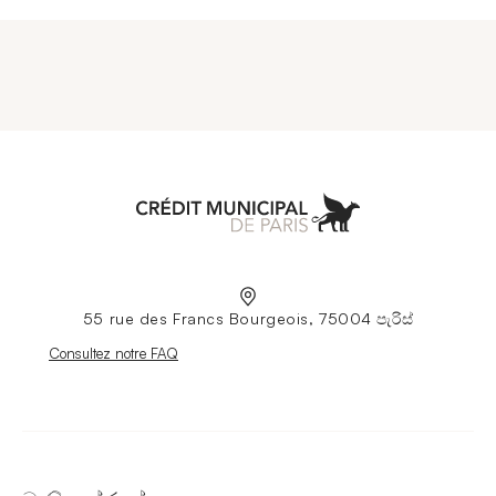
Aller à l'accueil
55 rue des Francs Bourgeois, 75004 පැරිස්
Nouvelle fenêtre
Consultez notre FAQ