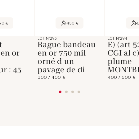
90 €
450 €
LOT N°293
LOT N°294
t
Bague bandeau
E) (art 
 en or
en or 750 mil
CGI al c)
orné d'un
plume
r : 45
pavage de di
MONTB
300 / 400 €
400 / 600 €