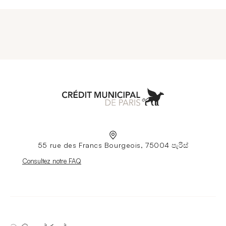
Aller à l'accueil
55 rue des Francs Bourgeois, 75004 පැරිස්
Nouvelle fenêtre
Consultez notre FAQ