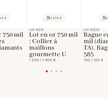
00 €
1 250 €
LOT N°219
LOT N°220
r 750 mil
Lot en or 750 mil
Bague e
rs
: Collier à
mil (di
diamants
maillons
TA). Bag
gourmette U
585
1 200 / 1 500 €
100 / 120 €