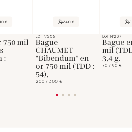
10 €
340 €
LOT N°205
LOT N°207
r 750 mil
Bague
Bague e
es
CHAUMET
mil (TDD
 :
"Bibendum" en
3,4 g.
or 750 mil (TDD :
70 / 90 €
54),
200 / 300 €