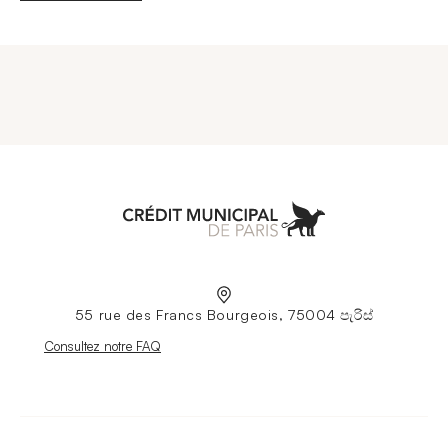
Aller à l'accueil
55 rue des Francs Bourgeois, 75004 පැරිස්
Nouvelle fenêtre
Consultez notre FAQ