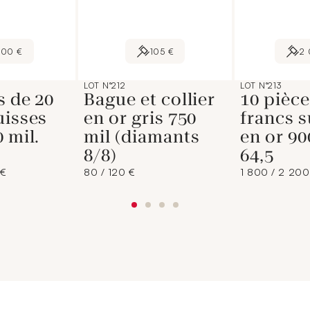
800 €
105 €
2
LOT N°212
LOT N°213
s de 20
Bague et collier
10 pièce
uisses
en or gris 750
francs s
 mil.
mil (diamants
en or 90
8/8)
64,5
 €
80 / 120 €
1 800 / 2 200