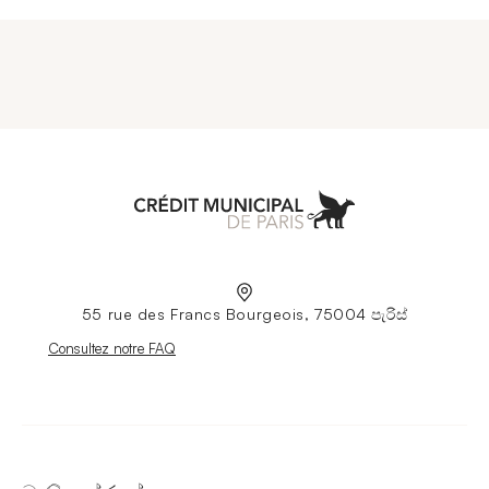
Aller à l'accueil
55 rue des Francs Bourgeois, 75004 පැරිස්
Nouvelle fenêtre
Consultez notre FAQ