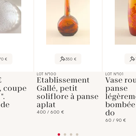
70 €
350 €
LOT N°100
LOT N°101
E
Etablissement
Vase ro
 coupe
Gallé, petit
panse
".
soliflore à panse
légèrem
 de
aplat
bombée 
do
400 / 600 €
60 / 90 €