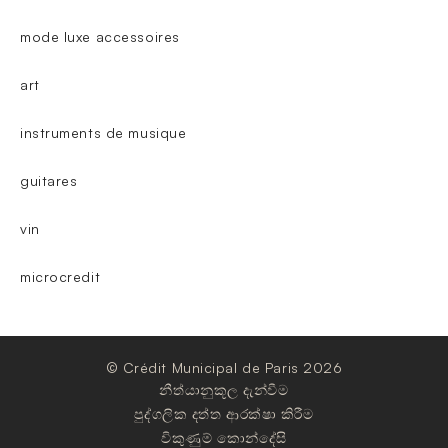
mode luxe accessoires
art
instruments de musique
guitares
vin
microcredit
© Crédit Municipal de Paris 2026
නීත්යානුකූල දැන්වීම
පුද්ගලික දත්ත ආරක්ෂා කිරීම
විකුණුම් කොන්දේසි