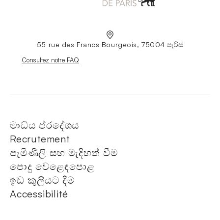
55 rue des Francs Bourgeois, 75004 පැරිස්
Nouvelle fenêtre
Consultez notre FAQ
මාධ්ය ප්රදේශය
Recrutement
පැමිණිලි සහ මැදිහත් වීම
පොදු වෙළෙඳපොළ
ඉඩ කුලියට දීම
Accessibilité