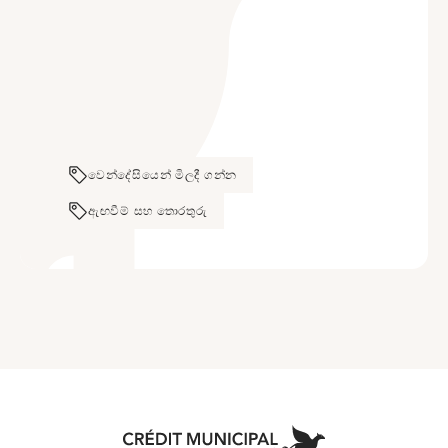
වෙන්දේසියෙන් මිලදී ගන්න
ඇඟවීම් සහ තොරතුරු
Aller à l'accueil