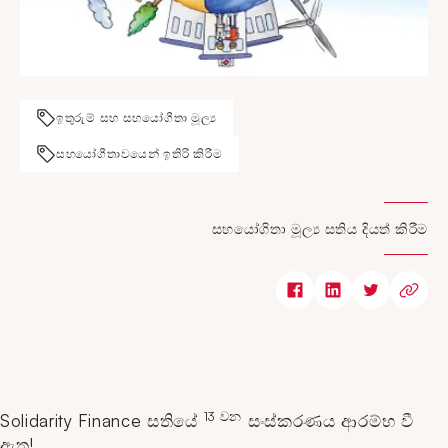
ඉතුරුම් සහ සහයෝගීතා මූල්‍ය
සහයෝගීතාවයෙන් ඉතිරි කිරීම
සහයෝගිතා මූල්‍ය සතිය දියත් කිරීම
13 වන
Solidarity Finance සතියේ
සංස්කරණය ආරම්භ වී
ඇත!