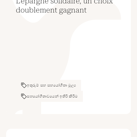
L’épargne solidaire, un choix
doublement gagnant
ඉතුරුම් සහ සහයෝගීතා මූල්‍ය
සහයෝගීතාවයෙන් ඉතිරි කිරීම