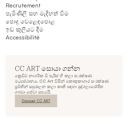
Recrutement
පැමිණිලි සහ මැදිහත් වීම
පොදු වෙළෙඳපොළ
ඉඩ කුලියට දීම
Accessibilité
CC ART සොයා ගන්න
ක්‍රෙඩිට් නාගරික ඩි පැරිස් හි කලා සංරක්ෂණ
මධ්‍යස්ථානය, CC Art විසින් කෞතුකාගාර සංරක්ෂණ
ප්‍රමිතීන් සපුරාලන කලා කෘති සඳහා පුද්ගලාරෝපිත
ගබඩා සේවා සපයයි.
නව කවුළුව
Discover CC ART