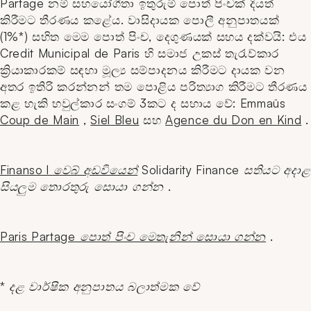
Partage නම් සහයෝගීතා ඉතුරුම් පොත් පිංචක් දියත්
කිරීමට තීරණය කළේය. වාසිදායක පොලී අනුපාතයක්
(1%*) සහිත මෙම පොත් පිංච, දෙගුණයක් සහය දක්වයි: එය
Credit Municipal de Paris හි සමාජ උකස් තැරැව්කාර
ක්‍රියාකාරකම් සඳහා මූල්‍ය සම්පාදනය කිරීමට දායක වන
අතර ඉතිරි කරන්නන් තම පොළිය පරිත්‍යාග කිරීමට තීරණය
කළ හැකි හවුල්කාර සංගම් 3කට ද සහාය වේ: Emmaüs
Coup de Main
,
Siel Bleu
සහ
Agence du Don en Kind
.
Finanso l වෙබ් අඩවියෙන්
Solidarity Finance සතියට
අදාළ
සියලුම තොරතුරු සොයා ගන්න
.
Paris Partage පොත් පිංච මෙතැනින් සොයා ගන්න
.
* දළ වාර්ෂික අනුපාතය බලාත්මක වේ