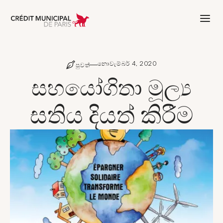
Aller à l'accueil de Crédit Municipal 
නොවැම්බර් 4, 2020
පුවත්
සහයෝගිතා මූල්‍ය
සතිය දියත් කිරීම