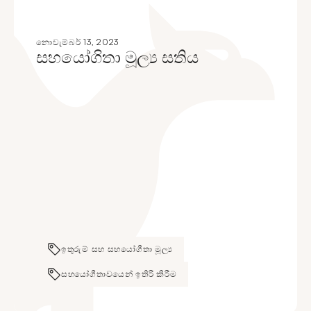
නොවැම්බර් 13, 2023
සහයෝගිතා මූල්‍ය සතිය
ඉතුරුම් සහ සහයෝගීතා මූල්‍ය
සහයෝගීතාවයෙන් ඉතිරි කිරීම