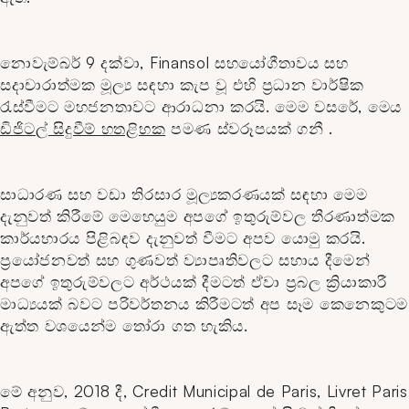
නොවැම්බර් 9 දක්වා, Finansol
සහයෝගීතාවය සහ
සදාචාරාත්මක මූල්‍ය සඳහා කැප වූ එහි ප්‍රධාන වාර්ෂික
රැස්වීමට මහජනතාවට ආරාධනා කරයි.
මෙම වසරේ, මෙය
ඩිජිටල් සිදුවීම් හතළිහක
පමණ ස්වරූපයක් ගනී
.
සාධාරණ සහ වඩා තිරසාර මූල්‍යකරණයක් සඳහා මෙම
දැනුවත් කිරීමේ මෙහෙයුම අපගේ ඉතුරුම්වල තීරණාත්මක
කාර්යභාරය පිළිබඳව දැනුවත් වීමට අපව යොමු කරයි.
ප්‍රයෝජනවත් සහ ගුණවත් ව්‍යාපෘතිවලට සහාය දීමෙන්
අපගේ ඉතුරුම්වලට අර්ථයක් දීමටත් ඒවා ප්‍රබල ක්‍රියාකාරී
මාධ්‍යයක් බවට පරිවර්තනය කිරීමටත් අප සෑම කෙනෙකුටම
ඇත්ත වශයෙන්ම තෝරා ගත හැකිය.
මේ අනුව, 2018 දී, Credit Municipal de Paris, Livret Paris