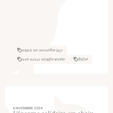
ඉතුරුම් සහ සහයෝගීතා මූල්‍ය
ඔබේ අයවැය සමතුලිත කරන්න
සිද්ධීන්
6 NOVEMBRE 2024