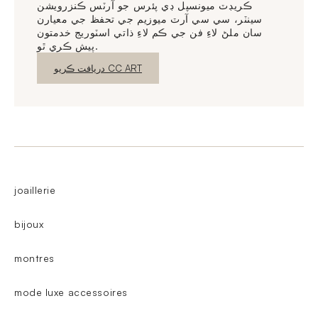
ڪريڊٽ ميونسپل ڊي پئرس جو آرٽس ڪنزرويشن
سينٽر، سي سي آرٽ ميوزيم جي تحفظ جي معيارن
سان ملڻ لاءِ فن جي ڪم لاءِ ذاتي اسٽوريج خدمتون
پيش ڪري ٿو.
نئين ونڊو
دريافت ڪريو CC ART
joaillerie
bijoux
montres
mode luxe accessoires