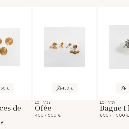
550 €
450 €
1
LOT N°38
LOT N°39
ces de
Ofée
Bague F
e
400 / 500 €
800 / 1 000 
 €