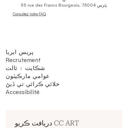
55 rue des Francs Bourgeois، 75004 پئرس
Nouvelle fenêtre
Consultez notre FAQ
پريس ايريا
Recrutement
شڪايت ۽ ثالث
عوامي مارڪيٽون
خلائي ڪرائي تي ڏيڻ
Accessibilité
دريافت ڪريو CC ART