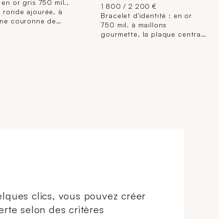
 en or gris 750 mil.,
1 800 / 2 200 €
 ronde ajourée, à
Bracelet d'identité : en or
une couronne de
750 mil. à maillons
es mobiles serties de
gourmette, la plaque centrale
 brillantés en serti
non chiffrée. (Longueur : 22
erti griffes. (Diamètre
cm environ; largeur : 0,6 cm
environ). 11,8 g brut.
environ). 28,7 g.
lques clics, vous pouvez créer
erte selon des critères