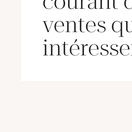
courant 
ventes q
intéresse