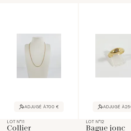
ADJUGÉ À
700 €
ADJUGÉ À
25
LOT N°11
LOT N°12
Collier
Bague jonc