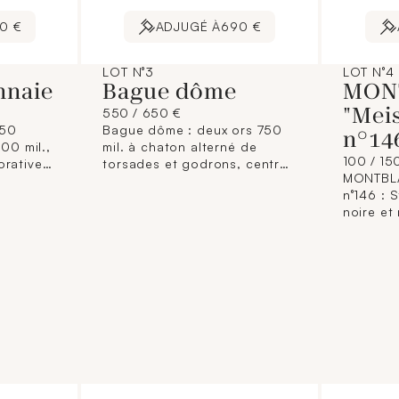
0 €
ADJUGÉ À
690 €
LOT N°3
LOT N°4
nnaie
Bague dôme
MON
"Mei
550 / 650 €
250
Bague dôme : deux ors 750
n°14
00 mil.,
mil. à chaton alterné de
100 / 15
rative
torsades et godrons, centré
MONTBLA
de la
d'une ligne de diamants taille
n°146 : 
tique
rose et un brillanté. (TDD :
noire et
54) (Trace de mise à taille).
ors 750 
9,2 g. brut.
remplis
et numér
brut. [E
du Code