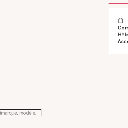
Com
HAM
Ass