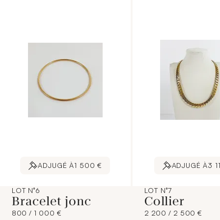
ADJUGÉ À
1 500 €
ADJUGÉ À
3 1
LOT N°6
LOT N°7
Bracelet jonc
Collier
800 / 1 000 €
2 200 / 2 500 €