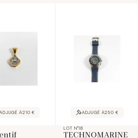
ADJUGÉ À
210 €
ADJUGÉ À
250 €
LOT N°18
entif
TECHNOMARINE