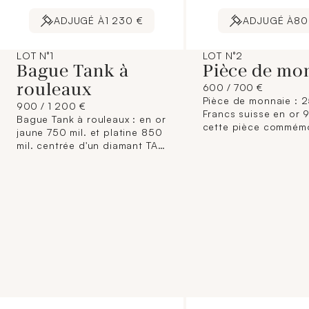
ADJUGÉ À
1 230 €
ADJUGÉ À
80
LOT N°1
LOT N°2
Bague Tank à
Pièce de mo
rouleaux
600 / 700 €
Pièce de monnaie : 
900 / 1 200 €
Francs suisse en or 9
Bague Tank à rouleaux : en or
cette pièce commémo
jaune 750 mil. et platine 850
célèbre les 700 ans 
mil. centrée d'un diamant TA
Confédération Helvé
de 0,40 carat environ
(1291-1991). 8 g.
encadré d'un petit pavage de
roses, épaulé de pierres
imitation rouge calibrées.
(TDD : 54,5) (Manques de
matière). 12,6 g. brut.