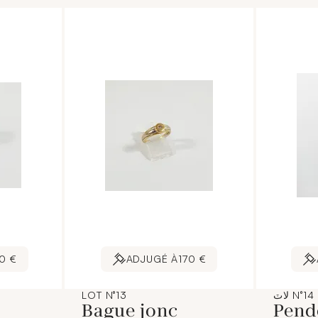
0 €
ADJUGÉ À
170 €
لاٽ N°14
LOT N°13
Bague jonc
Pend