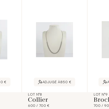
10 €
ADJUGÉ À
850 €
LOT N°8
LOT N°9
Collier
Broc
600 / 700 €
700 / 9