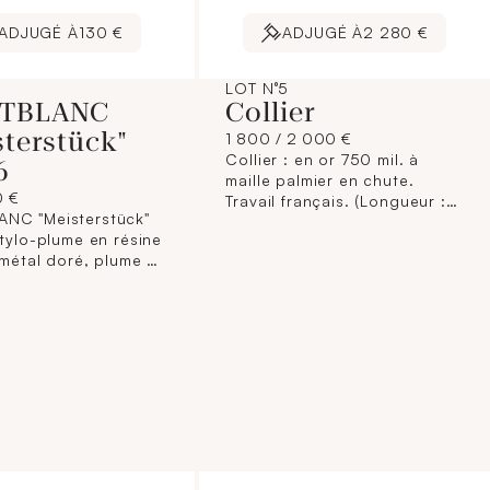
ADJUGÉ À
130 €
ADJUGÉ À
2 280 €
LOT N°5
TBLANC
Collier
sterstück"
1 800 / 2 000 €
Collier : en or 750 mil. à
6
maille palmier en chute.
0 €
Travail français. (Longueur :
NC "Meisterstück"
41 cm environ). 27,8 g.
Stylo-plume en résine
 métal doré, plume 2
mil., système de
sage à pompe. Signé
oté. (Usures). 29 g.
xempté : art. L833 -2
 du Commerce ]