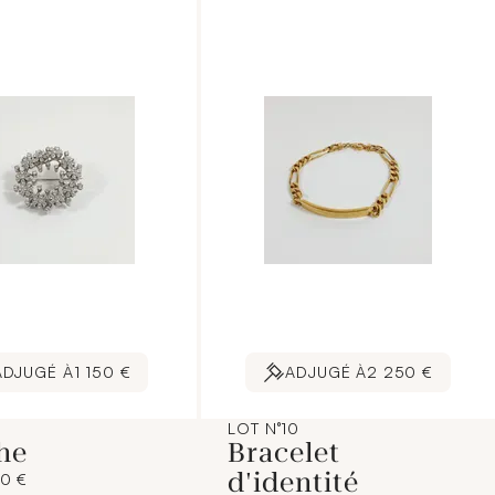
ADJUGÉ À
1 150 €
ADJUGÉ À
2 250 €
LOT N°10
he
Bracelet
d'identité
00 €