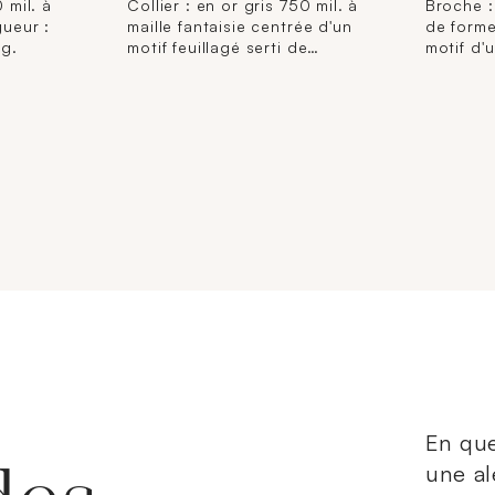
 mil. à
Collier : en or gris 750 mil. à
Broche :
gueur :
maille fantaisie centrée d'un
de forme
 g.
motif feuillagé serti de
motif d'
pierres imitation blanches.
fleurett
(Longueur : 46 cm environ).
diamants
10,2 g. brut.
clos et s
: 3,3 cm 
En que
une al