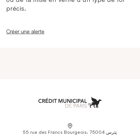
précis.
Nouvelle fenêtre
Créer une alerte
Aller à l'accueil
55 rue des Francs Bourgeois، 75004 پئرس