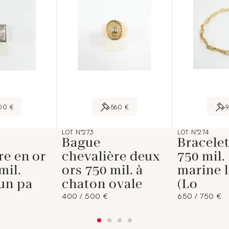
00 €
560 €
LOT N°273
LOT N°274
Bague
Bracelet
re en or
chevalière deux
750 mil.
mil.
ors 750 mil. à
marine 
un pa
chaton ovale
(Lo
400 / 500 €
650 / 750 €