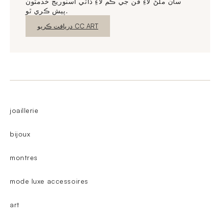
سان ملڻ لاءِ فن جي ڪم لاءِ ذاتي اسٽوريج خدمتون
پيش ڪري ٿو.
نئين ونڊو
دريافت ڪريو CC ART
joaillerie
bijoux
montres
mode luxe accessoires
art