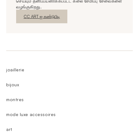
செய்யும் தனிப்பயனாக்கப்பட்ட கலை சேமிப்பு சேவைகளை
வழங்குகிறது.
புதிய சாளரம்
CC ART ஐ கண்டுபிடி
joaillerie
bijoux
montres
mode luxe accessoires
art