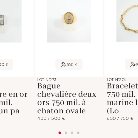
00 €
560 €
LOT N°273
LOT N°274
Bague
Bracelet
re en or
chevalière deux
750 mil.
mil.
ors 750 mil. à
marine 
un pa
chaton ovale
(Lo
400 / 500 €
650 / 750 €