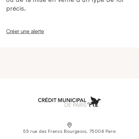
précis.
Nouvelle fenêtre
Créer une alerte
Aller à l'accueil
55 rue des Francs Bourgeois, 75004 Paris