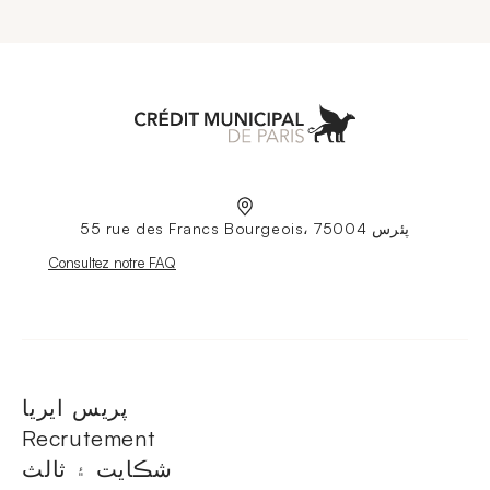
Aller à l'accueil
55 rue des Francs Bourgeois، 75004 پئرس
Nouvelle fenêtre
Consultez notre FAQ
پريس ايريا
Recrutement
شڪايت ۽ ثالث