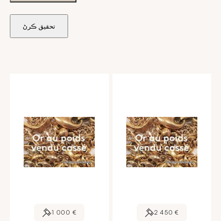
تحقيق ڪرڻ
1 000 €
2 450 €