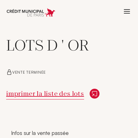
Aller à l'accueil de Crédit Municipal 
LOTS D ' OR
VENTE TERMINÉE
Nouvelle fenêtre
imprimer la liste des lots
Infos sur la vente passée