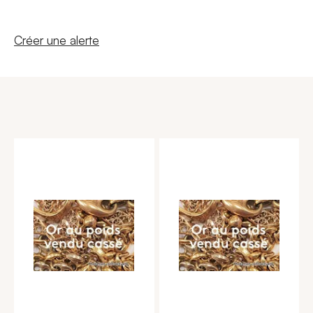
Nouvelle fenêtre
Créer une alerte