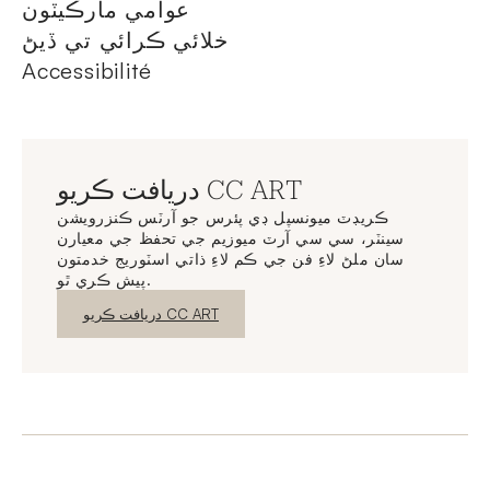
عوامي مارڪيٽون
خلائي ڪرائي تي ڏيڻ
Accessibilité
دريافت ڪريو CC ART
ڪريڊٽ ميونسپل ڊي پئرس جو آرٽس ڪنزرويشن
سينٽر، سي سي آرٽ ميوزيم جي تحفظ جي معيارن
سان ملڻ لاءِ فن جي ڪم لاءِ ذاتي اسٽوريج خدمتون
پيش ڪري ٿو.
نئين ونڊو
دريافت ڪريو CC ART