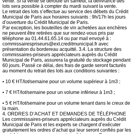
vente. Si la vente se déroule un samedi, la délivrance des
lots sera possible à compter du mardi suivant la vente.
Le retrait des lots s’effectue au service des débets du Crédit
Municipal de Paris aux horaires suivants : 9h/17h les jours
d’ouverture du Crédit Municipal de Paris.
Par exception, les bouteilles de vin achetées aux enchères
ne peuvent être retirées que sur rendez-vous pris par
téléphone au 01.44.61.65.14 ou par mail envoyé à :
commissairespriseurs@ext.creditmunicipal.fr avec
présentation du bordereau acquitté. 3.4. La structure des
commissaires-priseurs appréciateurs auprès du Crédit
Municipal de Paris, assurera la gratuité du stockage pendant
60 jours. Passé ce délai, des frais de garde seront facturés
au moment du retrait des lots aux conditions suivantes :
• 10 € HT/lot/semaine pour un volume supérieur à 1m3 ;
• 7 € HT/lot/semaine pour un volume inférieur à 1m3 ;
• 5 € HT/lot/semaine pour un volume tenant dans le creux de
la main.
4. ORDRES D’ACHAT ET DEMANDES DE TÉLÉPHONE
Les commissaires-priseurs appréciateurs auprès du Crédit
Municipal de Paris et les experts se chargent d’exécuter
gratuitement les ordres d’achat qui leur seront confiés par les