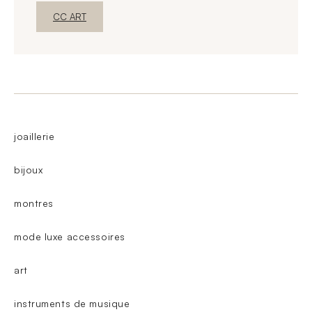
Nova janelaDescubra o
CC ART
joaillerie
bijoux
montres
mode luxe accessoires
art
instruments de musique