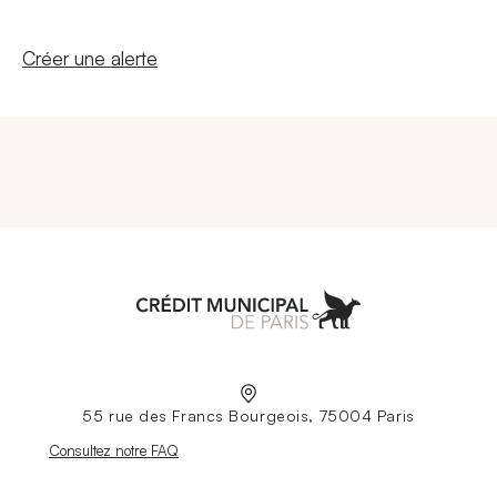
Nouvelle fenêtre
Créer une alerte
Aller à l'accueil
55 rue des Francs Bourgeois, 75004 Paris
Nouvelle fenêtre
Consultez notre FAQ