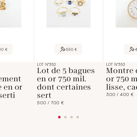
10 €
550 €
LOT N°352
LOT N°353
Lot de 5 bagues
Montre 
ement
en or 750 mil.
or 750 m
 en or
dont certaines
lisse, c
serti
sert
300 / 400 €
500 / 700 €