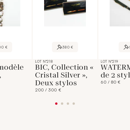
00 €
380 €
LOT N°218
LOT N°219
modèle
BIC, Collection «
WATERM
,
Cristal Silver »,
de 2 sty
Deux stylos
60 / 80 €
200 / 300 €