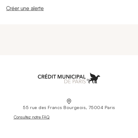
Nouvelle fenêtre
Créer une alerte
Aller à l'accueil
55 rue des Francs Bourgeois, 75004 Paris
Nouvelle fenêtre
Consultez notre FAQ