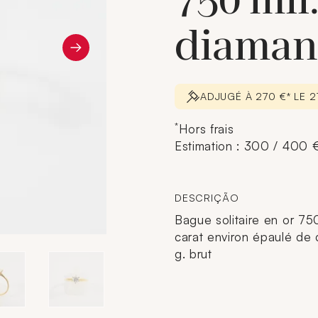
750 mil
diaman
ADJUGÉ À 270 €* LE 
*
Hors frais
Estimation : 300 / 400 
DESCRIÇÃO
Bague solitaire en or 750
carat environ épaulé de d
g. brut