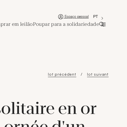
'Choisir une lan
Nova janela
La langue couran
PT
Espaço pessoal
rar em leilão
Poupar para a solidariedade
Abrir a bar
lot précédent
lot suivant
olitaire en or