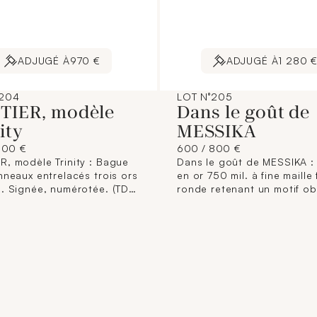
ADJUGÉ À
970 €
ADJUGÉ À
1 280 
°204
LOT N°205
TIER, modèle
Dans le goût de
ity
MESSIKA
900 €
600 / 800 €
R, modèle Trinity : Bague
Dans le goût de MESSIKA : 
nneaux entrelacés trois ors
en or 750 mil. à fine maille
l. Signée, numérotée. (TDD
ronde retenant un motif o
7,7 g.
orné de 4 diamants mobile
un entourage de diamants
brillantés. (Longueur collie
cm ; Longueur motif : 3,3 c
g. brut