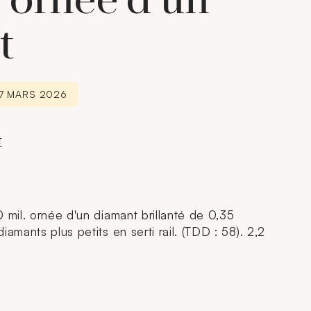
. ornée d'un
t
27 MARS 2026
€
 mil. ornée d'un diamant brillanté de 0,35
iamants plus petits en serti rail. (TDD : 58). 2,2