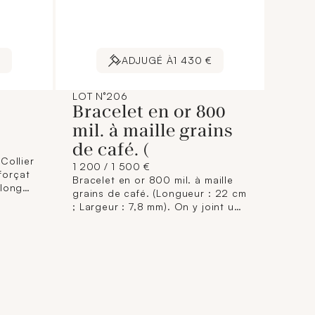
€
ADJUGÉ À
1 430 €
LOT N°206
Bracelet en or 800
mil. à maille grains
de café. (
Collier
1 200 / 1 500 €
 forçat
Bracelet en or 800 mil. à maille
blong
grains de café. (Longueur : 22 cm
s dans
; Largeur : 7,8 mm). On y joint un
pendentif en or 800 mil.
r : 42
représentant le visage du Christ
m). 7,7
rehaussé de pierres blanches
imitations. (Haut. : 2,8 cm). Travail
portugais. Poids total brut : 18,2
g. brut