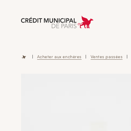
Aller à l'accueil 
|
Acheter aux enchères
|
Ventes passées
|