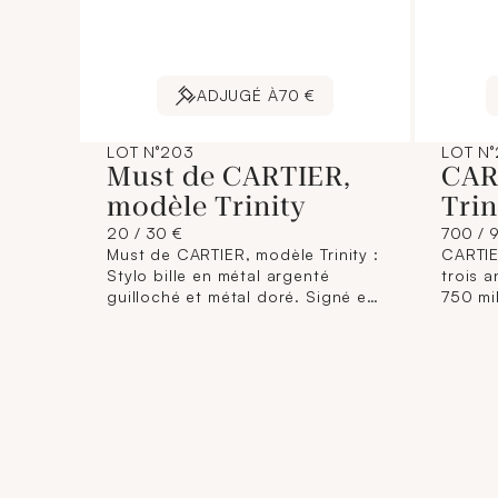
ADJUGÉ À
70 €
LOT N°203
LOT N
Must de CARTIER,
CAR
modèle Trinity
Trin
20 / 30 €
700 / 
Must de CARTIER, modèle Trinity :
CARTIE
Stylo bille en métal argenté
trois a
guilloché et métal doré. Signé et
750 mi
numéroté. (Usures).
: 63). 