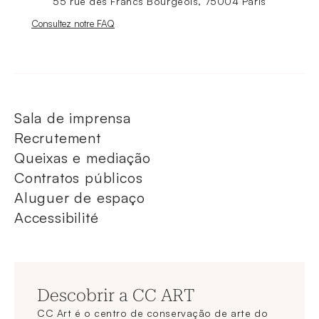
55 rue des Francs Bourgeois, 75004 Paris
Nouvelle fenêtre
Consultez notre FAQ
Sala de imprensa
Recrutement
Queixas e mediação
Contratos públicos
Aluguer de espaço
Accessibilité
Descobrir a CC ART
CC Art é o centro de conservação de arte do