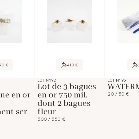
70 €
410 €
LOT N°192
LOT N°193
Lot de 3 bagues
WATER
ne en or
en or 750 mil.
20 / 30 €
dont 2 bagues
ent ser
fleur
300 / 350 €