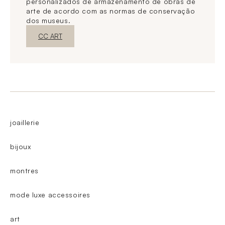
personalizados de armazenamento de obras de
arte de acordo com as normas de conservação
dos museus.
Nova janelaDescubra o
CC ART
joaillerie
bijoux
montres
mode luxe accessoires
art