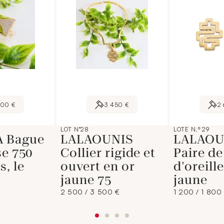
300 €
3 450 €
2
LOT N°28
LOTE N.º 29
 Bague
LALAOUNIS
LALAOU
se 750
Collier rigide et
Paire de
s, le
ouvert en or
d'oreill
jaune 75
jaune
2 500 / 3 500 €
1 200 / 1 800