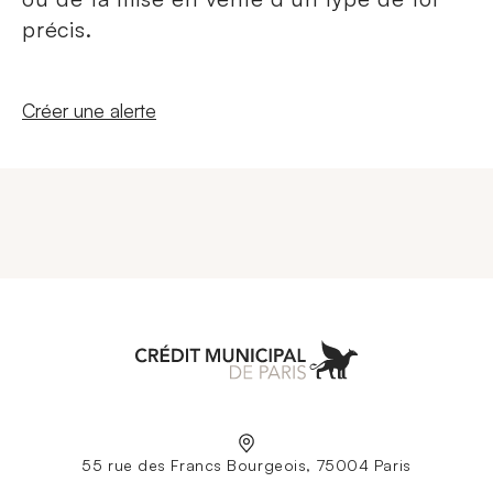
précis.
Nouvelle fenêtre
Créer une alerte
Aller à l'accueil
55 rue des Francs Bourgeois, 75004 Paris