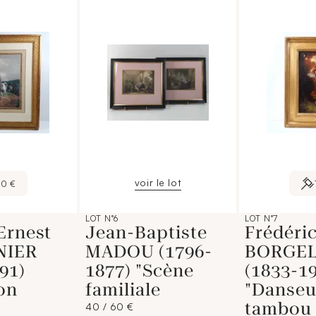
voir le lot
50 €
LOT N°6
LOT N°7
Ernest
Jean-Baptiste
Frédéri
NIER
MADOU (1796-
BORGE
91)
1877) "Scène
(1833-1
on
familiale
"Danseu
tambou
40 / 60 €