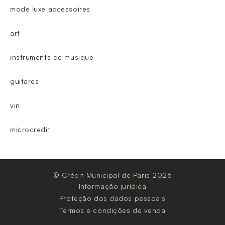
mode luxe accessoires
art
instruments de musique
guitares
vin
microcredit
© Crédit Municipal de Paris 2026
Informação jurídica
Proteção dos dados pessoais
Termos e condições de venda