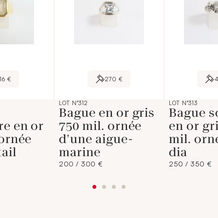
16 €
270 €
LOT N°312
LOT N°313
Bague en or gris
Bague so
re en or
750 mil. ornée
en or gr
 ornée
d'une aigue-
mil. orn
ail
marine
dia
200 / 300 €
250 / 350 €