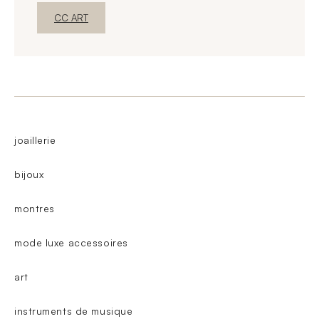
Nova janelaDescubra o
CC ART
joaillerie
bijoux
montres
mode luxe accessoires
art
instruments de musique