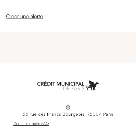
Nouvelle fenêtre
Créer une alerte
Aller à l'accueil
55 rue des Francs Bourgeois, 75004 Paris
Nouvelle fenêtre
Consultez notre FAQ