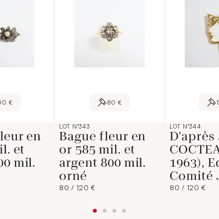
00 €
80 €
LOT N°343
LOT N°344
leur en
Bague fleur en
D'après
l. et
or 585 mil. et
COCTEA
00 mil.
argent 800 mil.
1963), E
orné
Comité 
80 / 120 €
80 / 120 €