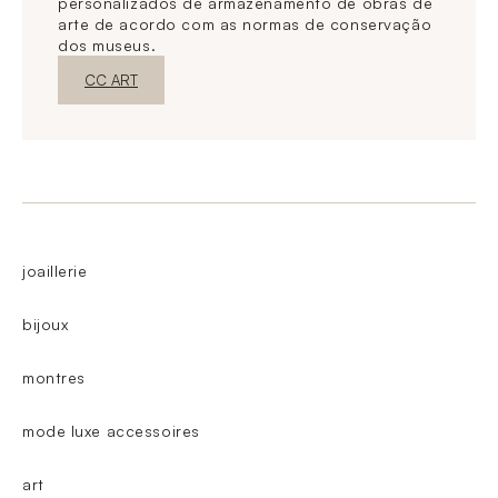
personalizados de armazenamento de obras de
arte de acordo com as normas de conservação
dos museus.
Nova janelaDescubra o
CC ART
joaillerie
bijoux
montres
mode luxe accessoires
art