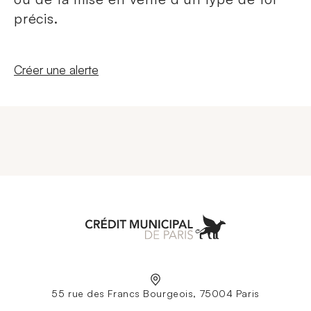
précis.
Nouvelle fenêtre
Créer une alerte
Aller à l'accueil
55 rue des Francs Bourgeois, 75004 Paris